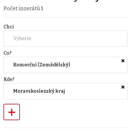
Počet inzerátů
1
Chci
Vyberte
Co?
Komerční (Zemědělský)
Kde?
Moravskoslezský kraj
+