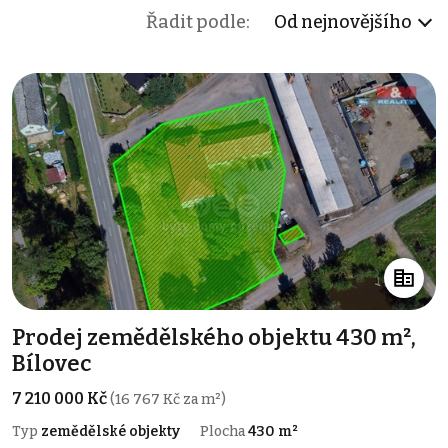
Řadit podle:
Od nejnovějšího
Prodej zemědělského objektu 430 m²,
Bílovec
7 210 000 Kč
(16 767 Kč za m²)
Typ
zemědělské objekty
Plocha
430 m²