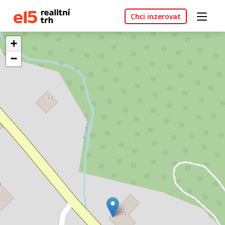
Chci inzerovat
+
−