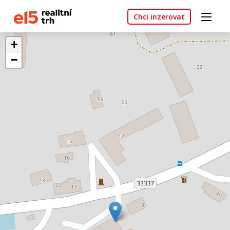
Chci inzerovat
+
−