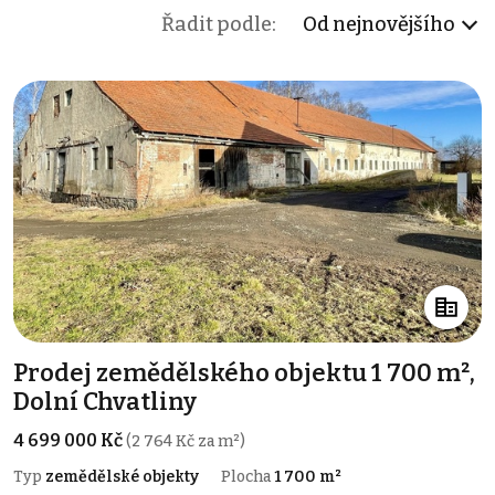
Řadit podle:
Od nejnovějšího
Prodej zemědělského objektu 1 700 m²,
Dolní Chvatliny
4 699 000 Kč
(2 764 Kč za m²)
Typ
zemědělské objekty
Plocha
1 700 m²