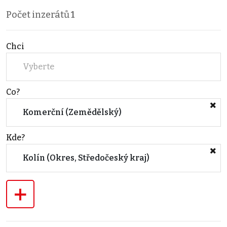
Počet inzerátů
1
Chci
Vyberte
Co?
Komerční (Zemědělský)
Kde?
Kolín (Okres, Středočeský kraj)
+