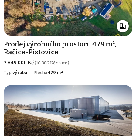
Prodej výrobního prostoru 479 m²,
Račice-Pístovice
7 849 000 Kč
(16 386 Kč za m²)
Typ
výroba
Plocha
479 m²