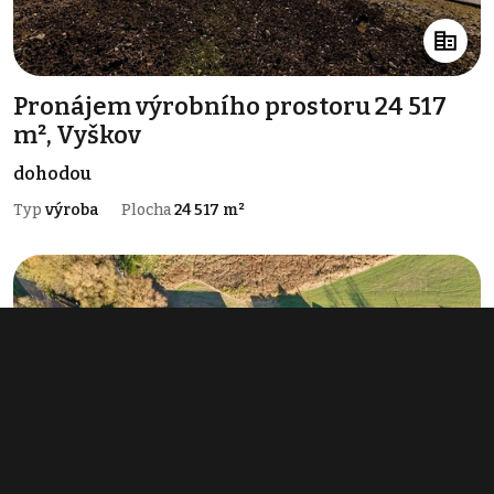
Pronájem výrobního prostoru 24 517
m², Vyškov
dohodou
Typ
výroba
Plocha
24 517 m²