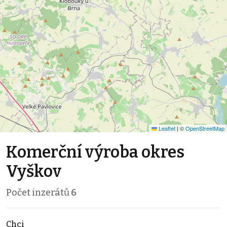
Leaflet
|
©
OpenStreetMap
Komerční výroba okres
Vyškov
Počet inzerátů
6
Chci