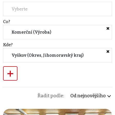
Vyberte
Co?
Komerční (Výroba)
Kde?
Vyškov (Okres, Jihomoravský kraj)
+
Řadit podle:
Od nejnovějšího