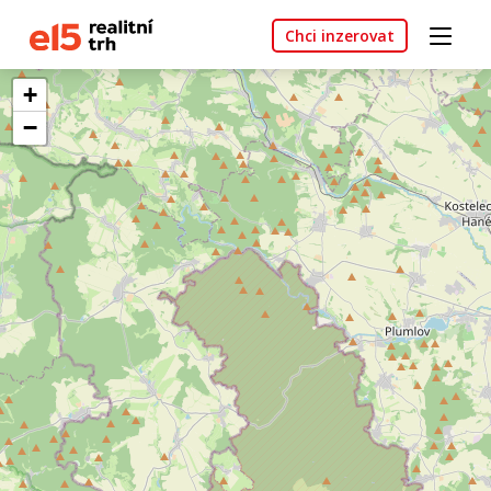
Chci inzerovat
+
−