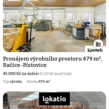
Pronájem výrobního prostoru 479 m²,
Račice-Pístovice
45 000 Kč za měsíc
(1 127 Kč za m²/rok)
Typ
výroba
Plocha
479 m²