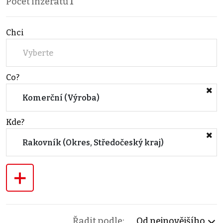
Počet inzerátů
1
Chci
Vyberte
Co?
Komerční (Výroba)
Kde?
Rakovník (Okres, Středočeský kraj)
+
Řadit podle:
Od nejnovějšího