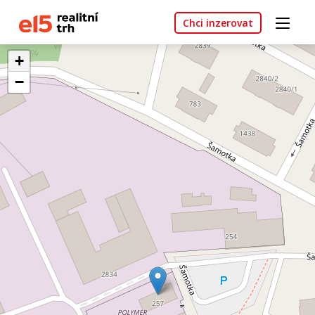
Chci inzerovat
+
−