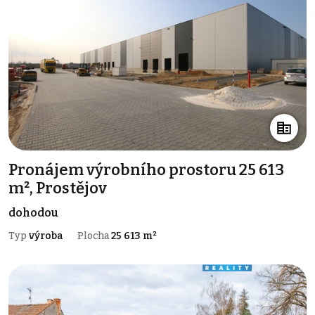
Pronájem výrobního prostoru 25 613
m², Prostějov
dohodou
Typ
výroba
Plocha
25 613 m²