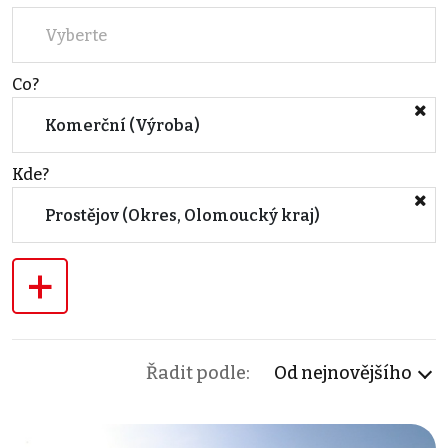
Vyberte
Co?
Komerční (Výroba)
Kde?
Prostějov (Okres, Olomoucký kraj)
+
Řadit podle:
Od nejnovějšího