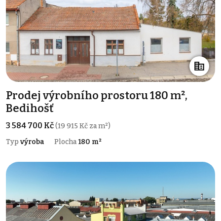
Prodej výrobního prostoru 180 m²,
Bedihošť
3 584 700 Kč
(19 915 Kč za m²)
Typ
výroba
Plocha
180 m²