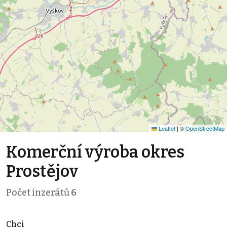
Leaflet
|
©
OpenStreetMap
Komerční výroba okres
Prostějov
Počet inzerátů
6
Chci