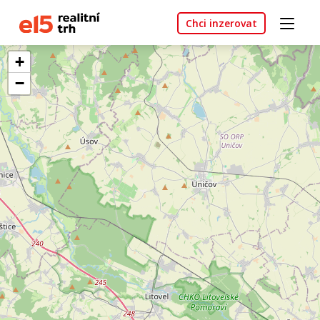
Chci inzerovat
+
−