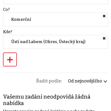
Co?
Komerční
Kde?
Ústí nad Labem (Okres, Ústecký kraj)
+
Řadit podle:
Od nejnovějšího
Vašemu zadání neodpovídá žádná
nabídka