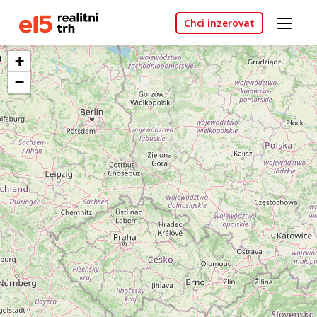
Chci inzerovat
+
−