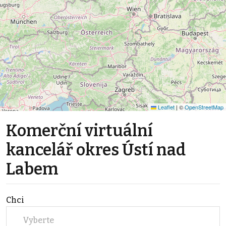
Leaflet
|
©
OpenStreetMap
Komerční virtuální
kancelář okres Ústí nad
Labem
Chci
Vyberte