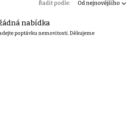
Řadit podle:
Od nejnovějšího
žádná nabídka
adejte poptávku nemovitosti. Děkujeme