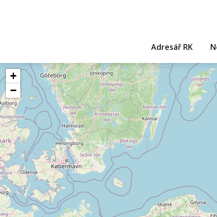
Adresář RK
N
+
−