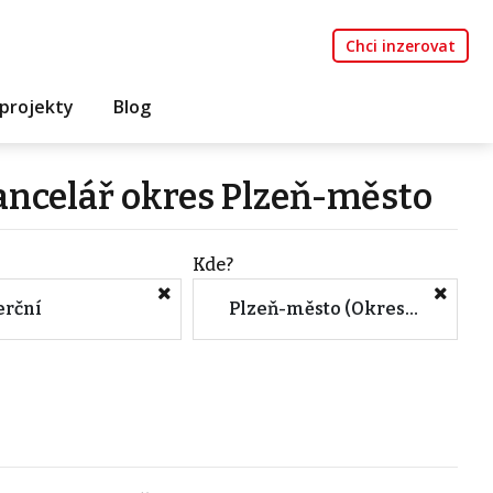
Chci inzerovat
projekty
Blog
ancelář okres Plzeň-město
Kde?
rční
Plzeň-město (Okres, Plzeňský kraj)