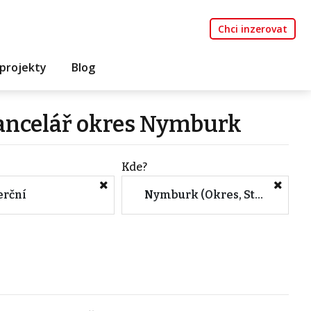
Chci inzerovat
projekty
Blog
kancelář okres Nymburk
Kde?
rční
Nymburk (Okres, Středočeský kraj)