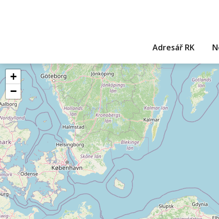
Adresář RK
N
+
−