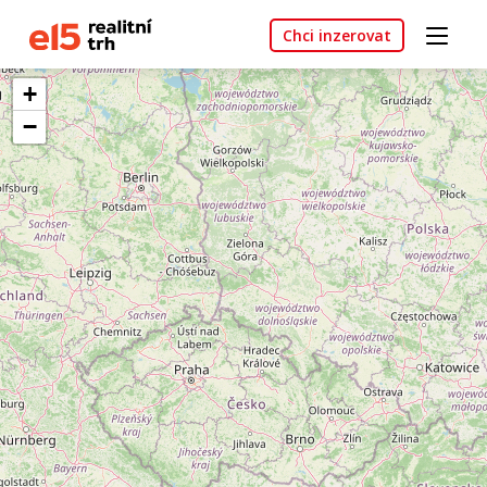
Chci inzerovat
+
−