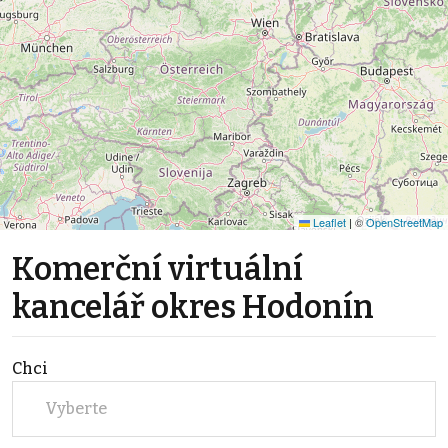
Leaflet
|
©
OpenStreetMap
Komerční virtuální
kancelář okres Hodonín
Chci
Vyberte