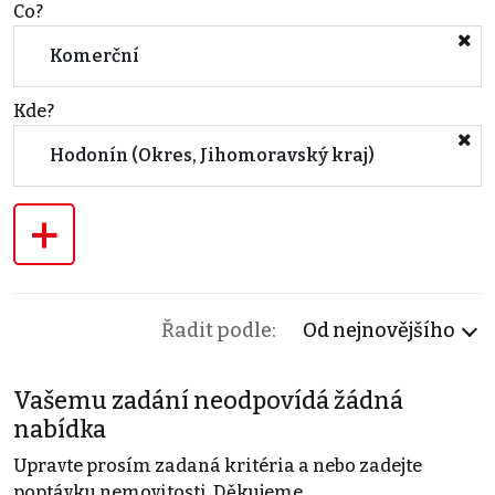
Co?
Komerční
Kde?
Hodonín (Okres, Jihomoravský kraj)
+
Řadit podle:
Od nejnovějšího
Vašemu zadání neodpovídá žádná
nabídka
Upravte prosím zadaná kritéria a nebo zadejte
poptávku nemovitosti. Děkujeme