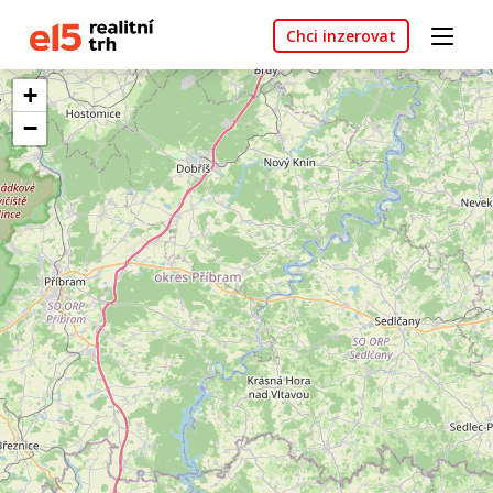
Chci inzerovat
+
−