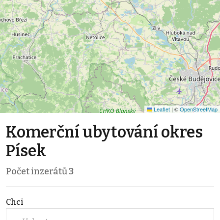
Leaflet
|
©
OpenStreetMap
Komerční ubytování okres
Písek
Počet inzerátů
3
Chci