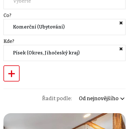
Vyberte
Co?
Komerční (Ubytování)
Kde?
Písek (Okres, Jihočeský kraj)
+
Řadit podle:
Od nejnovějšího