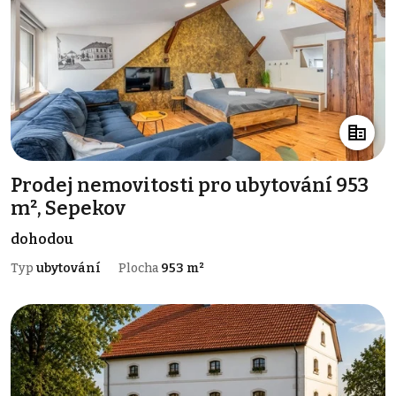
Prodej nemovitosti pro ubytování 953
m², Sepekov
dohodou
Typ
ubytování
Plocha
953 m²