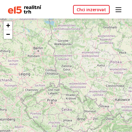
Chci inzerovat
+
−