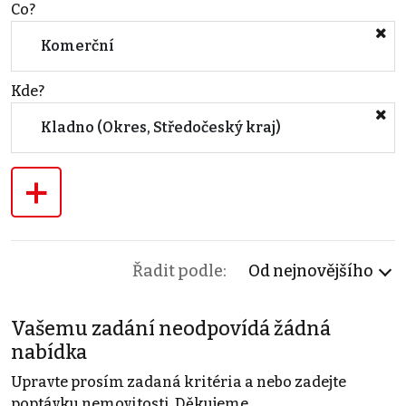
Co?
Komerční
Kde?
Kladno (Okres, Středočeský kraj)
+
Řadit podle:
Od nejnovějšího
Vašemu zadání neodpovídá žádná
nabídka
Upravte prosím zadaná kritéria a nebo zadejte
poptávku nemovitosti. Děkujeme