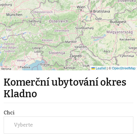
Leaflet
|
©
OpenStreetMap
Komerční ubytování okres
Kladno
Chci
Vyberte