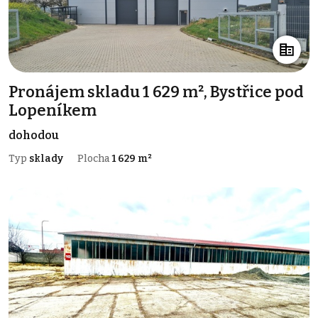
Pronájem skladu 1 629 m², Bystřice pod
Lopeníkem
dohodou
Typ
sklady
Plocha
1 629 m²