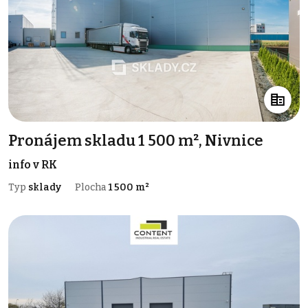
Pronájem skladu 1 500 m², Nivnice
info v RK
Typ
sklady
Plocha
1 500 m²