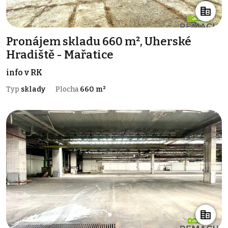
Pronájem skladu 660 m², Uherské
Hradiště - Mařatice
info v RK
Typ
sklady
Plocha
660 m²