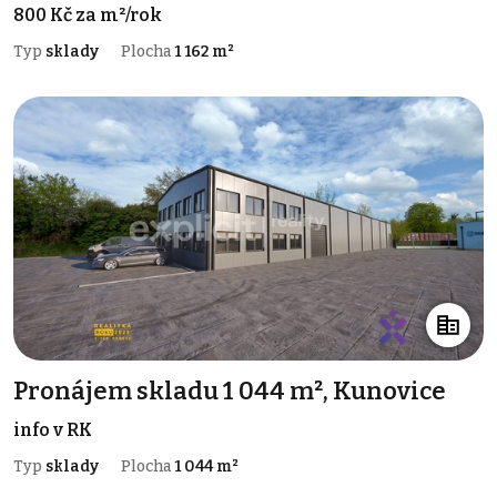
800 Kč za m²/rok
Typ
sklady
Plocha
1 162 m²
Pronájem skladu 1 044 m², Kunovice
info v RK
Typ
sklady
Plocha
1 044 m²