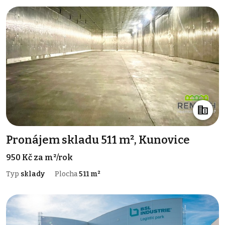
Pronájem skladu 511 m², Kunovice
950 Kč za m²/rok
Typ
sklady
Plocha
511 m²