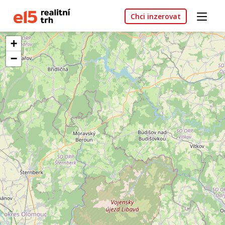
Chci inzerovat
+
−