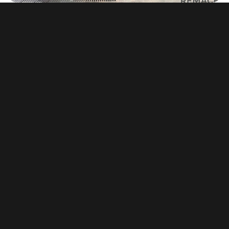
Pronájem skladu 2 245 m², Kunovice
1 100 Kč za m²/rok
Typ
sklady
Plocha
2 245 m²
Pronájem skladu 300 m², Drslavice
600 Kč za m²/rok