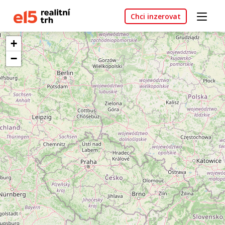
Chci inzerovat
+
−