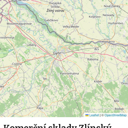
Leaflet
|
©
OpenStreetMap