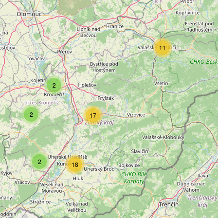
11
2
2
17
2
18