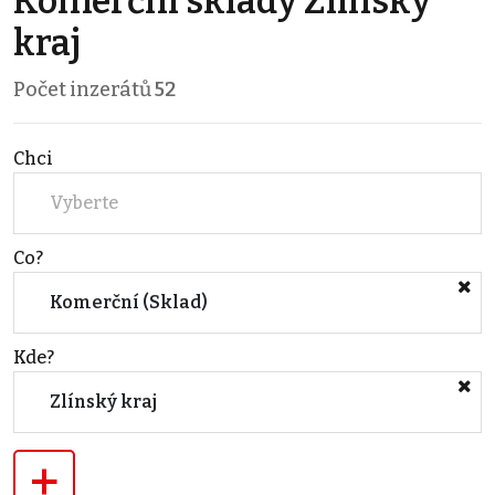
Komerční sklady Zlínský
kraj
Počet inzerátů
52
Chci
Vyberte
Co?
Komerční (Sklad)
Kde?
Zlínský kraj
+