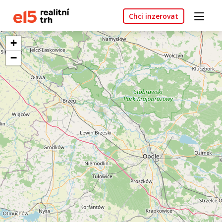
Chci inzerovat
+
−