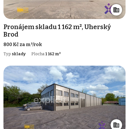
Pronájem skladu 1 162 m², Uherský
Brod
800 Kč za m²/rok
Typ
sklady
Plocha
1 162 m²