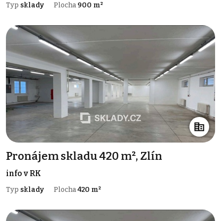
Typ
sklady
Plocha
900 m²
Pronájem skladu 420 m², Zlín
info v RK
Typ
sklady
Plocha
420 m²