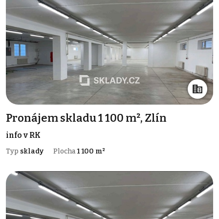
Pronájem skladu 1 100 m², Zlín
info v RK
Typ
sklady
Plocha
1 100 m²