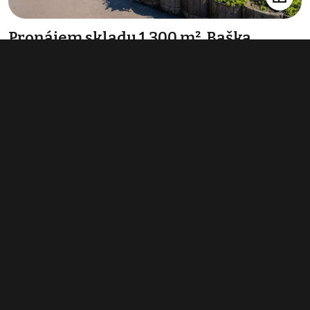
Pronájem skladu 1 300 m², Baška
156 000 Kč za měsíc
(1 440 Kč za m²/rok)
Typ
sklady
Plocha
1 300 m²
Pronájem skladu 958 m², Frýdek-