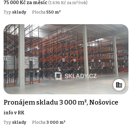
75 000 Kč za měsíc
(1 636 Kč za m²/rok)
Typ
sklady
Plocha
550 m²
Pronájem skladu 3 000 m², Nošovice
info v RK
Typ
sklady
Plocha
3 000 m²