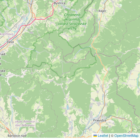
Leaflet
|
©
OpenStreetMap