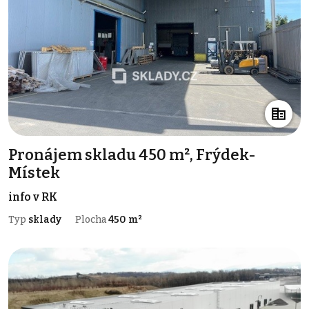
Pronájem skladu 450 m², Frýdek-
Místek
info v RK
Typ
sklady
Plocha
450 m²