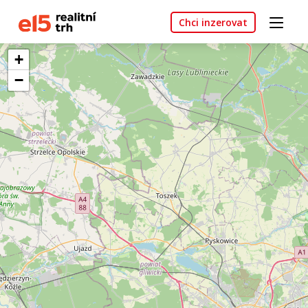
Chci inzerovat
+
−