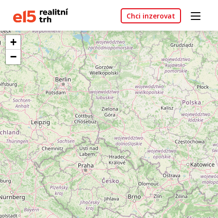
Chci inzerovat
+
−