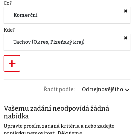
Co?
Komerční
Kde?
Tachov (Okres, Plzeňský kraj)
+
Řadit podle:
Od nejnovějšího
Vašemu zadání neodpovídá žádná
nabídka
Upravte prosím zadaná kritéria a nebo zadejte
poptávku nemovitosti. Děkujeme