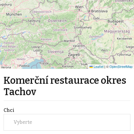
Leaflet
|
©
OpenStreetMap
Komerční restaurace okres
Tachov
Chci
Vyberte