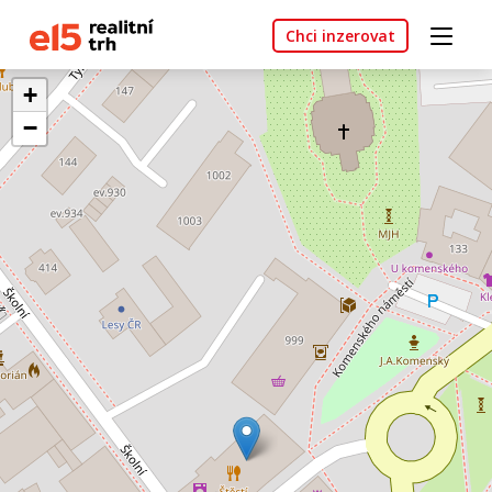
Chci inzerovat
+
−