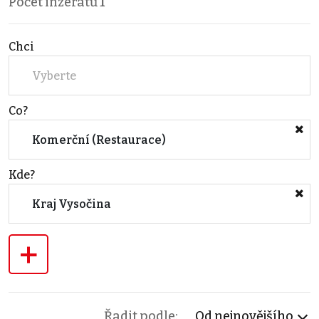
Počet inzerátů
1
Chci
Vyberte
Co?
Komerční (Restaurace)
Kde?
Kraj Vysočina
+
Řadit podle:
Od nejnovějšího