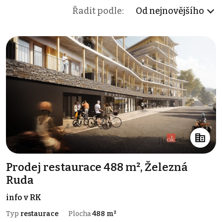
Řadit podle:
Od nejnovějšího
Prodej restaurace 488 m², Železná
Ruda
info v RK
Typ
restaurace
Plocha
488 m²