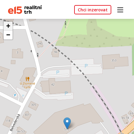
Chci inzerovat
+
−