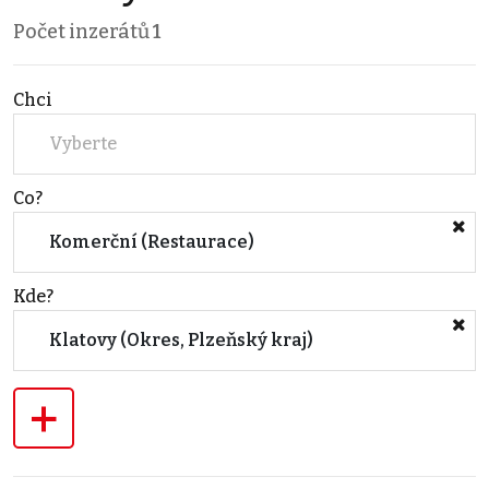
Počet inzerátů
1
Chci
Vyberte
Co?
Komerční (Restaurace)
Kde?
Klatovy (Okres, Plzeňský kraj)
+