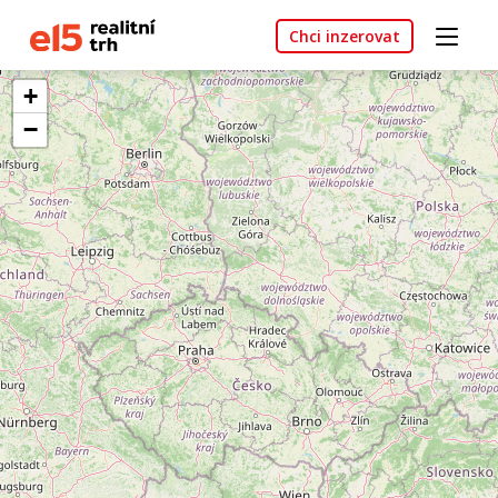
Chci inzerovat
+
−