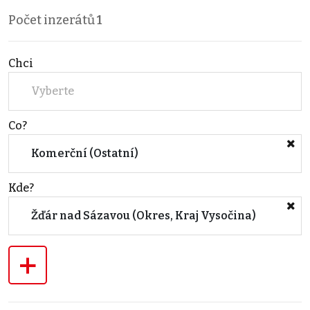
Počet inzerátů
1
Chci
Vyberte
Co?
Komerční (Ostatní)
Kde?
Žďár nad Sázavou (Okres, Kraj Vysočina)
+