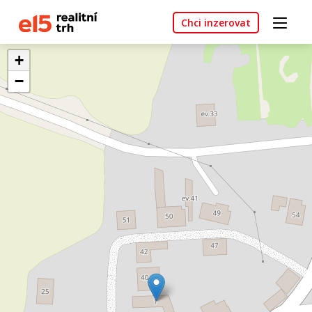
Chci inzerovat
+
−