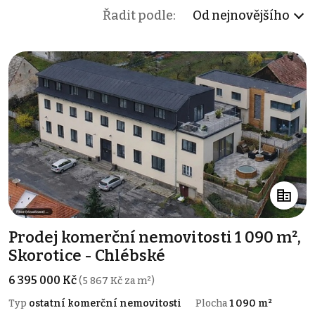
Řadit podle:
Od nejnovějšího
Prodej komerční nemovitosti 1 090 m²,
Skorotice - Chlébské
6 395 000 Kč
(5 867 Kč za m²)
Typ
ostatní komerční nemovitosti
Plocha
1 090 m²