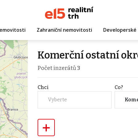
emovitosti
Zahraniční nemovitosti
Developerské 
Komerční ostatní okr
Počet inzerátů
3
Chci
Co?
Vyberte
Kome
+