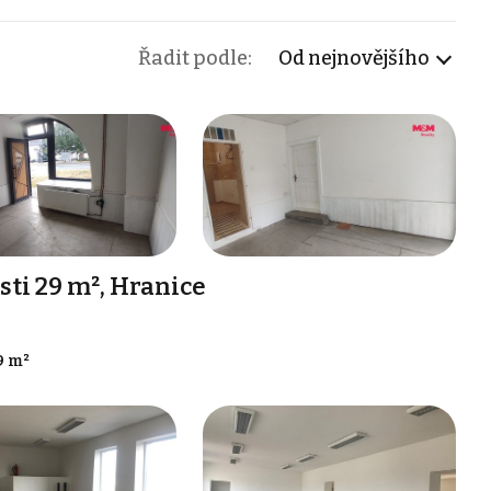
Řadit podle:
Od nejnovějšího
ti 29 m², Hranice
9 m²