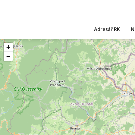
Adresář RK
N
+
−