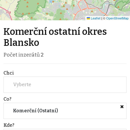
Leaflet
|
©
OpenStreetMap
Komerční ostatní okres
Blansko
Počet inzerátů
2
Chci
Vyberte
Co?
Komerční (Ostatní)
Kde?