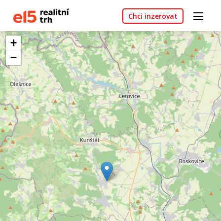
Chci inzerovat
+
−