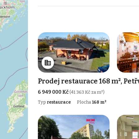
Prodej restaurace 168 m², Petř
6 949 000 Kč
(41 363 Kč za m²)
Typ
restaurace
Plocha
168 m²