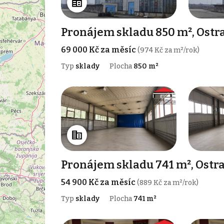
Pronájem skladu 850 m², Ostr
69 000 Kč za měsíc
(974 Kč za m²/rok)
Typ
sklady
Plocha
850 m²
Pronájem skladu 741 m², Ostr
54 900 Kč za měsíc
(889 Kč za m²/rok)
Typ
sklady
Plocha
741 m²