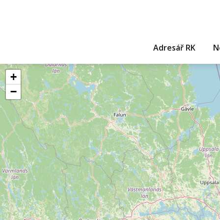
Adresář RK
N
+
−