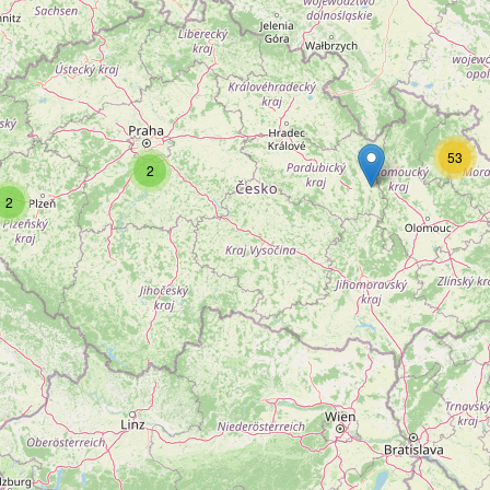
53
2
2