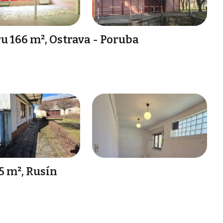
 166 m², Ostrava - Poruba
5 m², Rusín