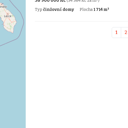
58 900 000 Kč
(34 364 Kč za m²)
Typ
činžovní domy
Plocha
1 714 m²
1
2