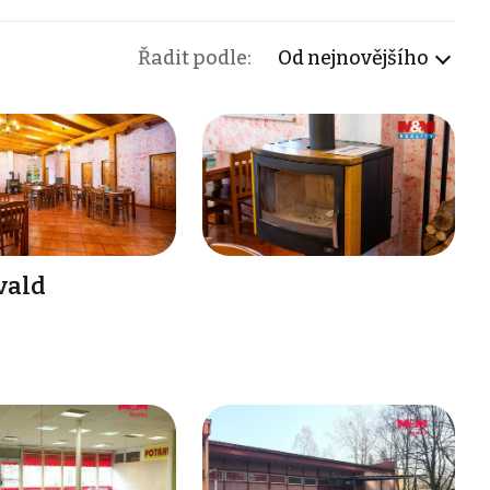
Řadit podle:
Od nejnovějšího
vald