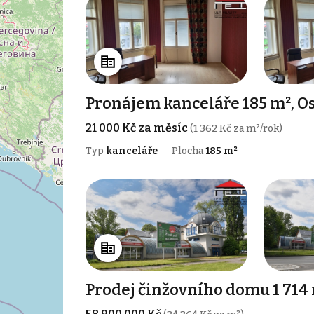
Pronájem kanceláře 185 m², Os
21 000 Kč za měsíc
(1 362 Kč za m²/rok)
Typ
kanceláře
Plocha
185 m²
Prodej činžovního domu 1 714 