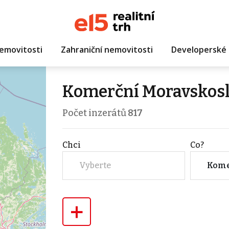
emovitosti
Zahraniční nemovitosti
Developerské 
Komerční Moravskosl
Počet inzerátů
817
Chci
Co?
Vyberte
Kome
+