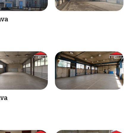
ava
ava