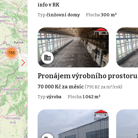
info v RK
Typ
činžovní domy
Plocha
300 m²
755
Pronájem výrobního prostoru 1
70 000 Kč za měsíc
(791 Kč za m²/rok)
Typ
výroba
Plocha
1 062 m²