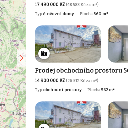
17 490 000 Kč
(48 583 Kč za m²)
Typ
činžovní domy
Plocha
360 m²
Prodej obchodního prostoru 5
14 900 000 Kč
(26 512 Kč za m²)
Typ
obchodní prostory
Plocha
562 m²