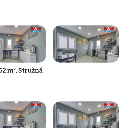
62 m², Stružná