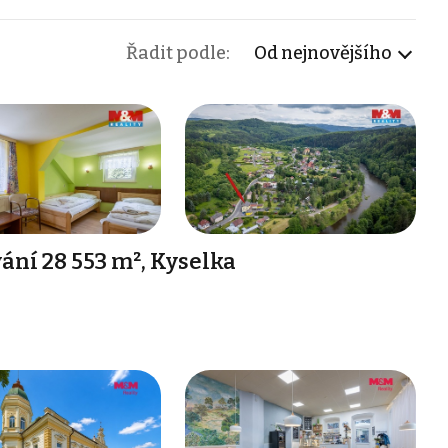
Řadit podle:
Od nejnovějšího
ání 28 553 m², Kyselka