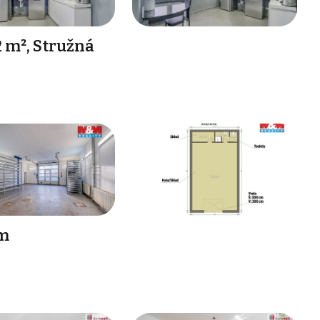
 m², Stružná
im