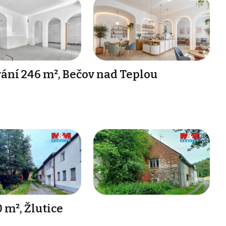
ání 246 m², Bečov nad Teplou
 m², Žlutice