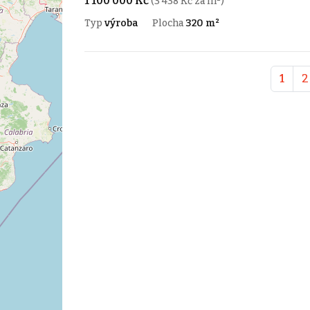
1 100 000 Kč
(3 438 Kč za m²)
Typ
výroba
Plocha
320 m²
1
2