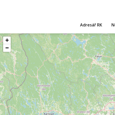
Adresář RK
N
+
−