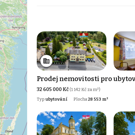
Prodej nemovitosti pro ubytov
32 605 000 Kč
(1 142 Kč za m²)
Typ
ubytování
Plocha
28 553 m²