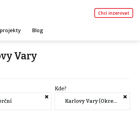
Chci inzerovat
projekty
Blog
ovy Vary
Kde?
rční
Karlovy Vary (Okres, Karlovarský kraj)