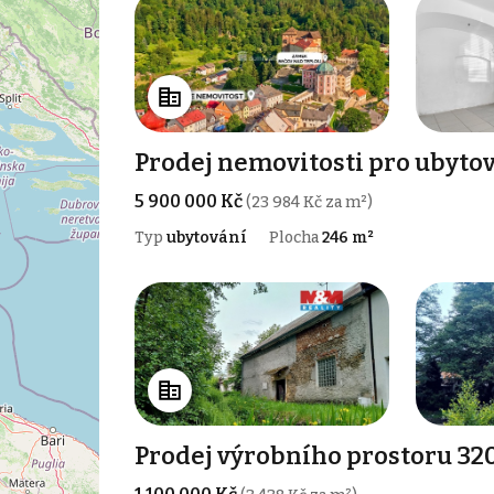
Prodej nemovitosti pro ubytov
5 900 000 Kč
(23 984 Kč za m²)
Typ
ubytování
Plocha
246 m²
Prodej výrobního prostoru 320