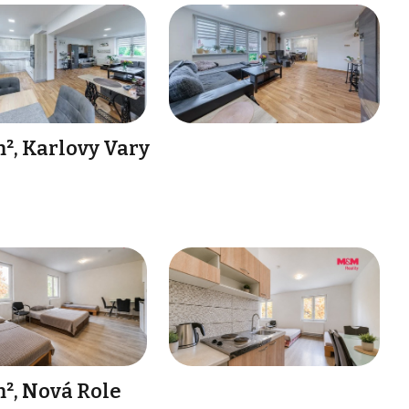
², Karlovy Vary
², Nová Role