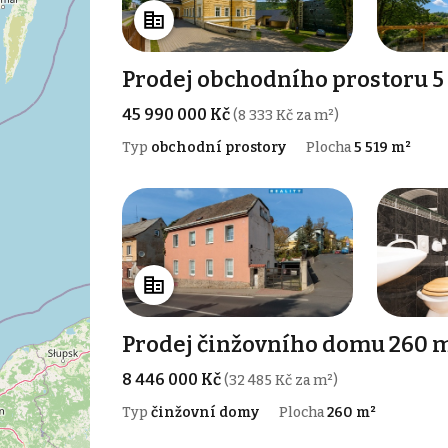
Prodej obchodního prostoru 5 
45 990 000 Kč
(8 333 Kč za m²)
Typ
obchodní prostory
Plocha
5 519 m²
Prodej činžovního domu 260 m
8 446 000 Kč
(32 485 Kč za m²)
Typ
činžovní domy
Plocha
260 m²