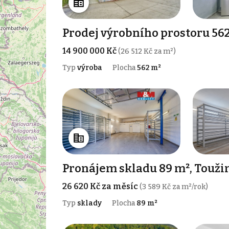
Prodej výrobního prostoru 562
14 900 000 Kč
(26 512 Kč za m²)
Typ
výroba
Plocha
562 m²
Pronájem skladu 89 m², Touž
26 620 Kč za měsíc
(3 589 Kč za m²/rok)
Typ
sklady
Plocha
89 m²