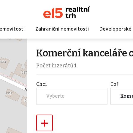
emovitosti
Zahraniční nemovitosti
Developerské 
Komerční kanceláře o
Počet inzerátů
1
Chci
Co?
Vyberte
+