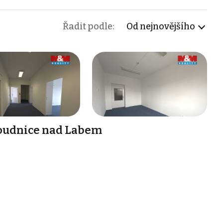
Řadit podle:
Od nejnovějšího
Roudnice nad Labem