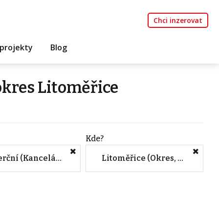
Chci inzerovat
projekty
Blog
kres Litoměřice
Kde?
Komerční (Kanceláře)
Litoměřice (Okres, Ústecký kraj)