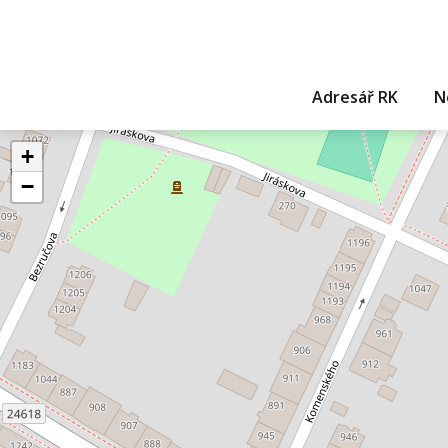
Adresář RK
N
+
−