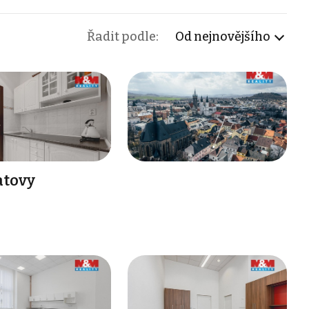
Řadit podle:
Od nejnovějšího
atovy