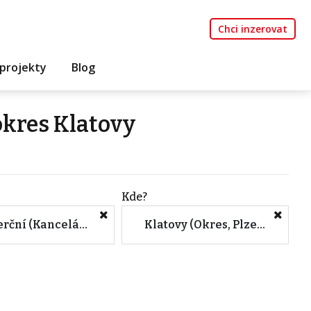
Chci inzerovat
projekty
Blog
kres Klatovy
Kde?
Komerční (Kanceláře)
Klatovy (Okres, Plzeňský kraj)