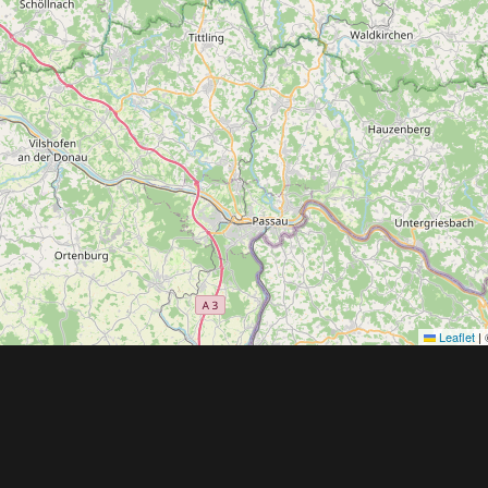
Leaflet
|
Obchodní 