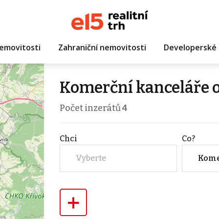
emovitosti
Zahraniční nemovitosti
Developerské 
Komerční kanceláře o
Počet inzerátů
4
Chci
Co?
Vyberte
+