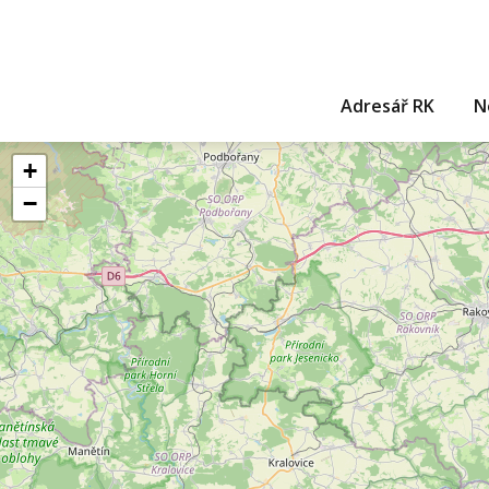
Adresář RK
N
+
−