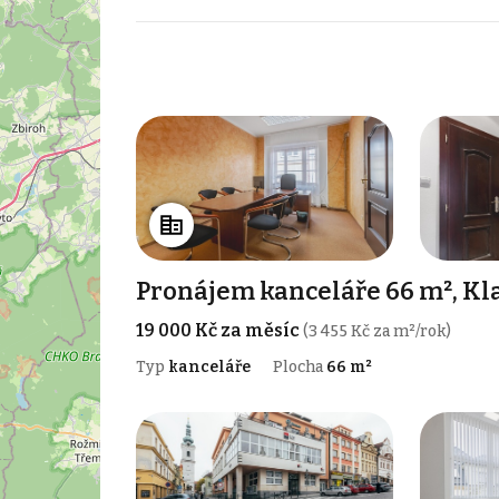
Pronájem kanceláře 66 m², Kl
19 000 Kč za měsíc
(3 455 Kč za m²/rok)
Typ
kanceláře
Plocha
66 m²