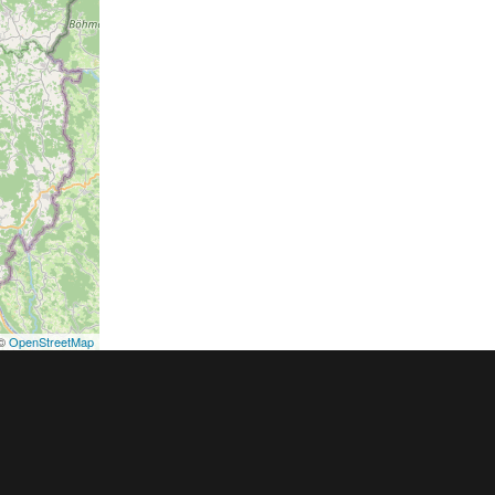
©
OpenStreetMap
podmínky
Pravidla inzerce
Ceník
Registrace