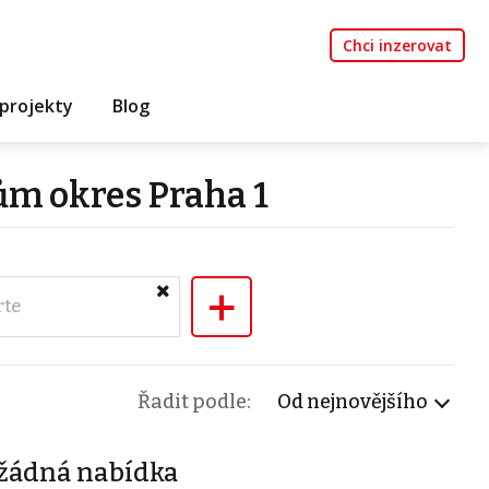
Chci inzerovat
projekty
Blog
ům okres Praha 1
+
rte
Řadit podle:
Od nejnovějšího
žádná nabídka