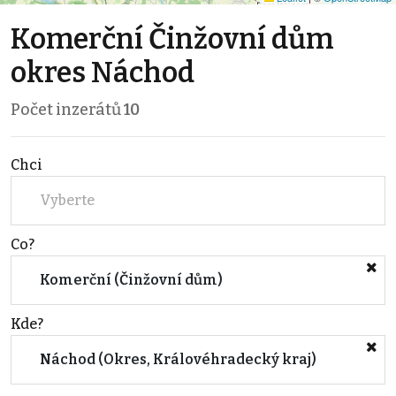
Komerční Činžovní dům
okres Náchod
Počet inzerátů
10
Chci
Vyberte
Co?
Komerční (Činžovní dům)
Kde?
Náchod (Okres, Královéhradecký kraj)