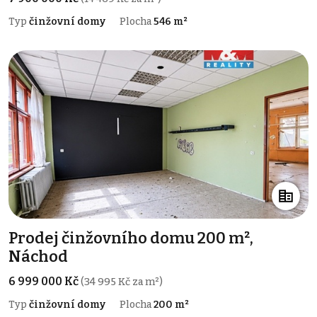
Typ
činžovní domy
Plocha
546 m²
Prodej činžovního domu 200 m²,
Náchod
6 999 000 Kč
(34 995 Kč za m²)
Typ
činžovní domy
Plocha
200 m²