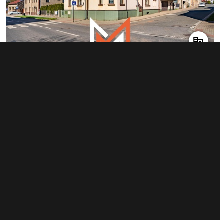
Prodej činžovního domu 340 m²,
Červený Kostelec
7 837 500 Kč
(23 051 Kč za m²)
Typ
činžovní domy
Plocha
340 m²