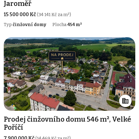
Jaroměř
15 500 000 Kč
(34 141 Kč za m²)
Typ
činžovní domy
Plocha
454 m²
Prodej činžovního domu 546 m², Velké
Poříčí
7 900 000 Kč
(14 469 Kč za m²)