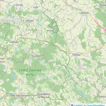
Leaflet
|
©
OpenStreetMap