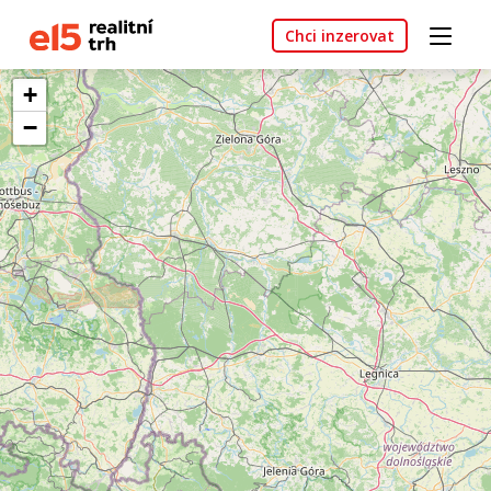
Chci inzerovat
+
−