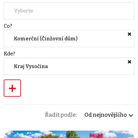
Vyberte
Co?
Komerční (Činžovní dům)
Kde?
Kraj Vysočina
+
Řadit podle:
Od nejnovějšího