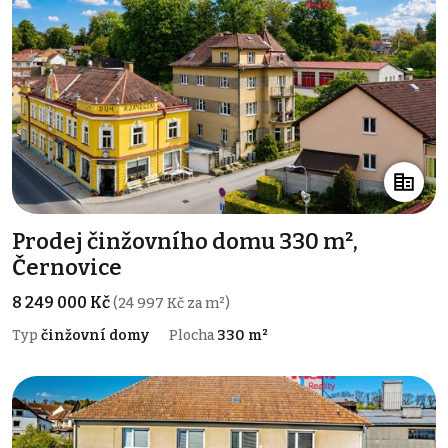
Prodej činžovního domu 330 m²,
Černovice
8 249 000 Kč
(24 997 Kč za m²)
Typ
činžovní domy
Plocha
330 m²