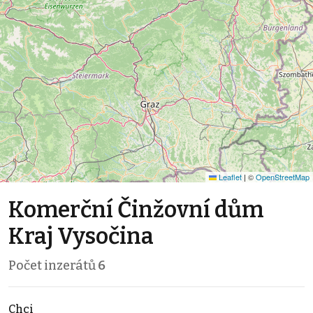
Leaflet
|
©
OpenStreetMap
Komerční Činžovní dům
Kraj Vysočina
Počet inzerátů
6
Chci