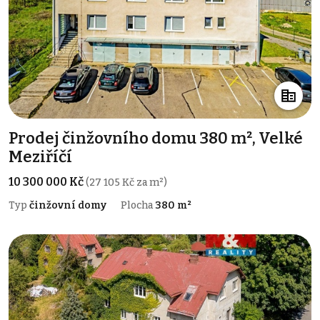
Prodej činžovního domu 380 m², Velké
Meziříčí
10 300 000 Kč
(27 105 Kč za m²)
Typ
činžovní domy
Plocha
380 m²