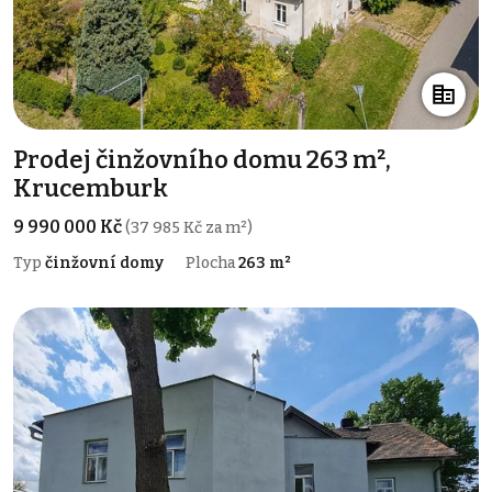
Prodej činžovního domu 263 m²,
Krucemburk
9 990 000 Kč
(37 985 Kč za m²)
Typ
činžovní domy
Plocha
263 m²