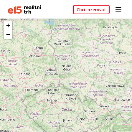
Chci inzerovat
+
−