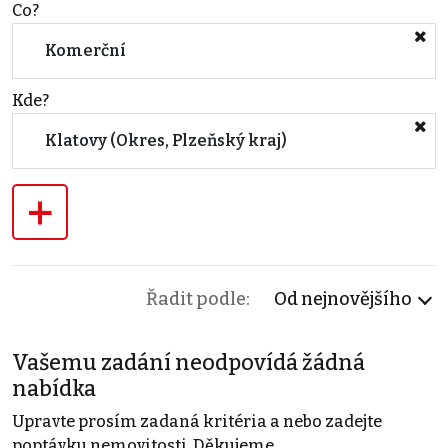
Co?
Komerční
Kde?
Klatovy (Okres, Plzeňský kraj)
+
Řadit podle:
Od nejnovějšího
Vašemu zadání neodpovídá žádná
nabídka
Upravte prosím zadaná kritéria a nebo zadejte
poptávku nemovitosti. Děkujeme