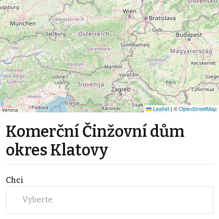
Leaflet
|
©
OpenStreetMap
Komerční Činžovní dům
okres Klatovy
Chci
Vyberte