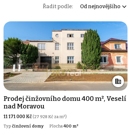
Řadit podle:
Od nejnovějšího
Prodej činžovního domu 400 m², Veselí
nad Moravou
11 171 000 Kč
(27 928 Kč za m²)
Typ
činžovní domy
Plocha
400 m²