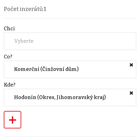
Počet inzerátů
1
Chci
Vyberte
Co?
Komerční (Činžovní dům)
Kde?
Hodonín (Okres, Jihomoravský kraj)
+