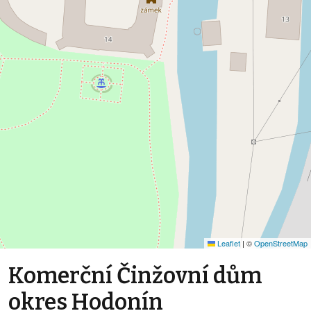
Leaflet
|
©
OpenStreetMap
Komerční Činžovní dům
okres Hodonín