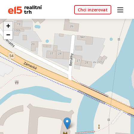
Chci inzerovat
+
−