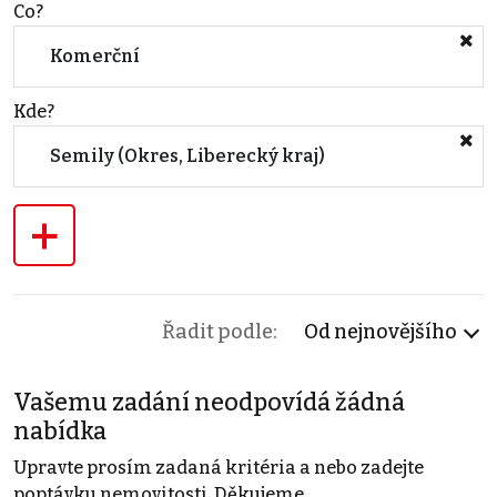
Co?
Komerční
Kde?
Semily (Okres, Liberecký kraj)
+
Řadit podle:
Od nejnovějšího
Vašemu zadání neodpovídá žádná
nabídka
Upravte prosím zadaná kritéria a nebo zadejte
poptávku nemovitosti. Děkujeme