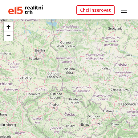
Chci inzerovat
+
−