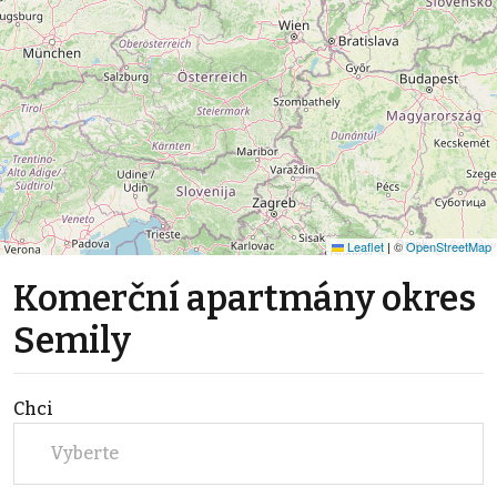
Leaflet
|
©
OpenStreetMap
Komerční apartmány okres
Semily
Chci
Vyberte