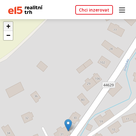
Chci inzerovat
+
−