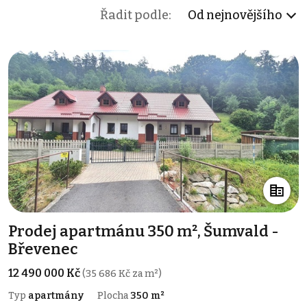
Řadit podle:
Od nejnovějšího
Prodej apartmánu 350 m², Šumvald -
Břevenec
12 490 000 Kč
(35 686 Kč za m²)
Typ
apartmány
Plocha
350 m²