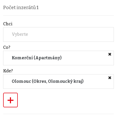
Počet inzerátů
1
Chci
Vyberte
Co?
Komerční (Apartmány)
Kde?
Olomouc (Okres, Olomoucký kraj)
+