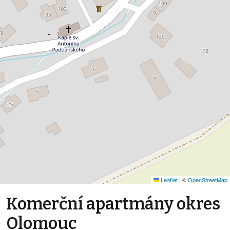
Leaflet
|
©
OpenStreetMap
Komerční apartmány okres
Olomouc