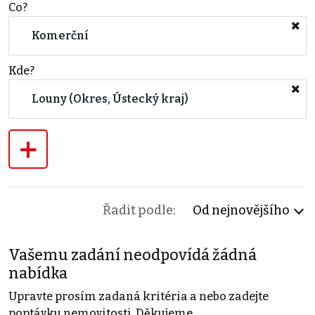
Co?
Komerční
Kde?
Louny (Okres, Ústecký kraj)
+
Řadit podle:
Od nejnovějšího
Vašemu zadání neodpovídá žádná
nabídka
Upravte prosím zadaná kritéria a nebo zadejte
poptávku nemovitosti. Děkujeme