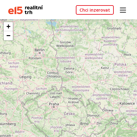
Chci inzerovat
+
−