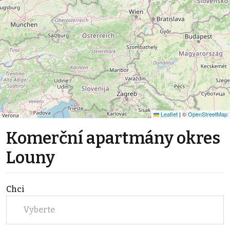
Leaflet
|
©
OpenStreetMap
Komerční apartmány okres
Louny
Chci
Vyberte