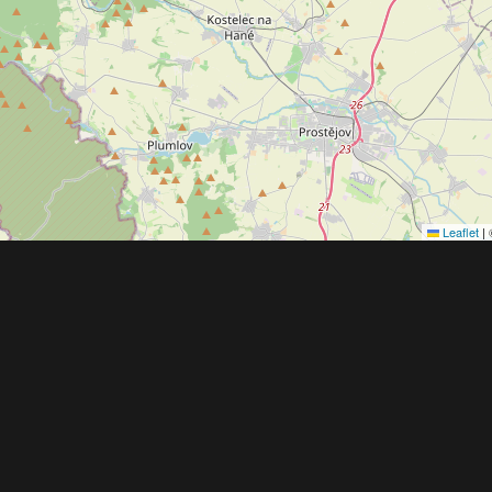
Leaflet
|
Obchodní 
© 2022 - 2026 Copyright CZECH NEWS CENT
společnosti
|
Informace o zpracování osobníc