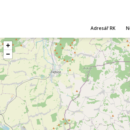
Adresář RK
N
+
−