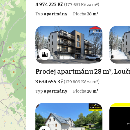
4 974 223 Kč
(177 651 Kč za m²)
Typ
apartmány
Plocha
28 m²
Prodej apartmánu 28 m², Louč
3 634 655 Kč
(129 809 Kč za m²)
Typ
apartmány
Plocha
28 m²