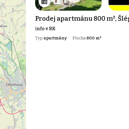
Prodej apartmánu 800 m², Šlé
info v RK
Typ
apartmány
Plocha
800 m²