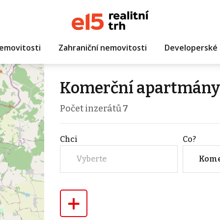
emovitosti
Zahraniční nemovitosti
Developerské 
Komerční apartmány
Počet inzerátů
7
Chci
Co?
Vyberte
+