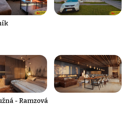
ník
ružná - Ramzová