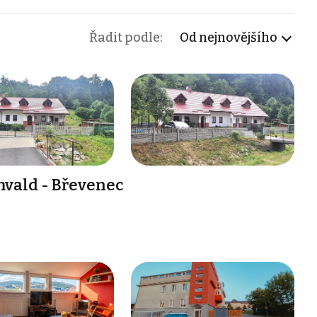
Řadit podle:
Od nejnovějšího
vald - Břevenec