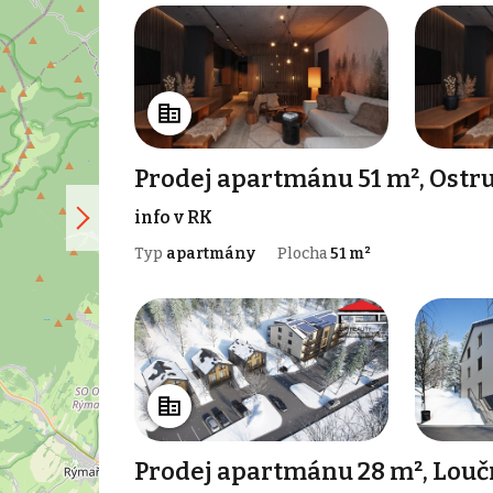
Prodej apartmánu 51 m², Ostr
info v RK
Typ
apartmány
Plocha
51 m²
Prodej apartmánu 28 m², Louč