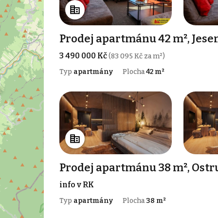
Prodej apartmánu 42 m², Jese
3 490 000 Kč
(83 095 Kč za m²)
Typ
apartmány
Plocha
42 m²
Prodej apartmánu 38 m², Ost
info v RK
Typ
apartmány
Plocha
38 m²