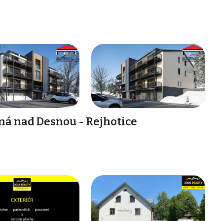
ná nad Desnou - Rejhotice