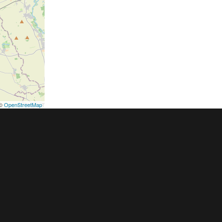
©
OpenStreetMap
podmínky
Pravidla inzerce
Ceník
Registrace
ER a.s. a dodavatelé obsahu |
Autorská práva k publikovaným materiálů
h údajů
|
Cookies
|
Nastavení soukromí
|
Vlastnická struktura
|
Jednotné k
oznámení