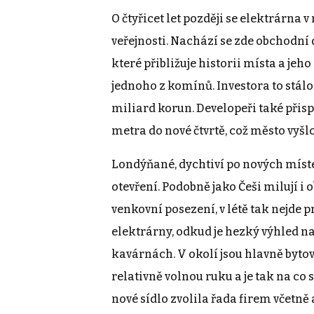
O čtyřicet let později se elektrárna 
veřejnosti. Nachází se zde obchodní
které přibližuje historii místa a je
jednoho z komínů. Investora to stálo
miliard korun. Developeři také přisp
metra do nové čtvrtě, což město vyšl
Londýňané, dychtiví po nových míste
otevření. Podobně jako Češi milují i
venkovní posezení, v létě tak nejde 
elektrárny, odkud je hezký výhled na
kavárnách. V okolí jsou hlavně byt
relativně volnou ruku a je tak na co 
nové sídlo zvolila řada firem včetn