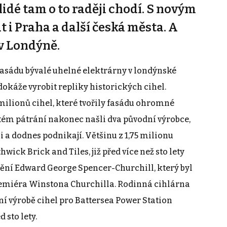
e lidé tam o to raději chodí. S novým
 i Praha a další česká města. A
 v Londýně.
 fasádu bývalé uhelné elektrárny v londýnské
 dokáže vyrobit repliky historických cihel.
milionů cihel, které tvořily fasádu ohromné
itém pátrání nakonec našli dva původní výrobce,
li a dodnes podnikají. Většinu z 1,75 milionu
ick Brick and Tiles, již před více než sto lety
mění Edward George Spencer-Churchill, který byl
emiéra Winstona Churchilla. Rodinná cihlárna
ční výrobě cihel pro Battersea Power Station
 sto lety.