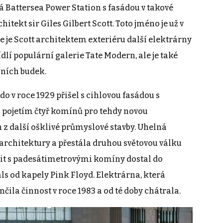
á Battersea Power Station s fasádou v takové
hitekt sir Giles Gilbert Scott. Toto jméno je už v
 je Scott architektem exteriéru další elektrárny
dlí populární galerie Tate Modern, ale je také
nních budek.
 kdo v roce 1929 přišel s cihlovou fasádou s
pojetím čtyř komínů pro tehdy novou
h z další ošklivé průmyslové stavby. Uhelná
 architektury a přestála druhou světovou válku
lit s padesátimetrovými komíny dostal do
s od kapely Pink Floyd. Elektrárna, která
čila činnost v roce 1983 a od té doby chátrala.