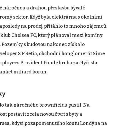
ně náročnou a drahou přestavbu bývalé
kromý sektor. Když byla elektrárna s okolními
aposledy na prodej, přitáhlo to mnoho zájemců.
 klub Chelsea FC, který plánoval mezi komíny
n. Pozemky s budovou nakonec získalo
veloper S P Setia, obchodní konglomerát Sime
mployees Provident Fund zhruba za čtyři sta
dvanáct miliard korun.
ky
 do tak náročného brownfieldu pustil. Na
 postavit zcela novou čtvrť s byty a
rsea, kdysi pozapomenutého koutu Londýna na