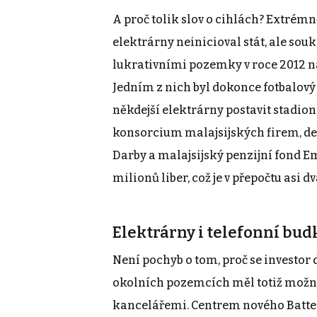
A proč tolik slov o cihlách? Extrém
elektrárny neinicioval stát, ale sou
lukrativními pozemky v roce 2012 n
Jedním z nich byl dokonce fotbalový
někdejší elektrárny postavit stadio
konsorcium malajsijských firem, de
Darby a malajsijský penzijní fond E
milionů liber, což je v přepočtu asi 
Elektrárny i telefonní bud
Není pochyb o tom, proč se investor
okolních pozemcích měl totiž možnost
kancelářemi. Centrem nového Batte