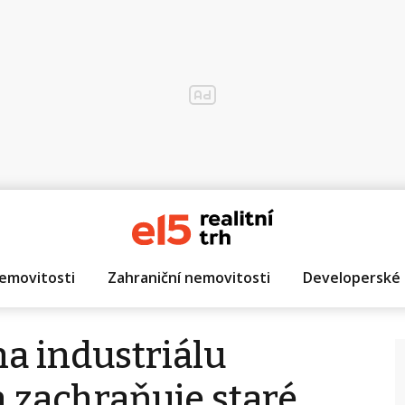
emovitosti
Zahraniční nemovitosti
Developerské 
a industriálu
 zachraňuje staré