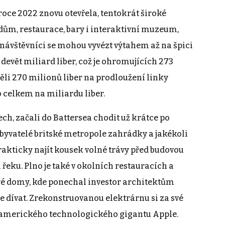
v roce 2022 znovu otevřela, tentokrát široké
 dům, restaurace, bary i interaktivní muzeum,
ho návštěvníci se mohou vyvézt výtahem až na špici
 devět miliard liber, což je ohromujících 273
ěli 270 milionů liber na prodloužení linky
o celkem na miliardu liber.
ch, začali do Battersea chodit už krátce po
 obyvatelé britské metropole zahrádky a jakékoli
prakticky najít kousek volné trávy před budovou
 řeku. Plno je také v okolních restauracích a
ové domy, kde ponechal investor architektům
se dívat. Zrekonstruovanou elektrárnu si za své
ě amerického technologického gigantu Apple.