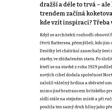
dražší a déle to trvá – al
trendem začíná koketovat
kde vzít inspiraci? Třeba
Když se architekti rozhodli obnovit
čtvrti Battersea, přemýšleli, kdo jim
Desítky let chátrání zanechaly šest 
stavby, ve zbídačeném stavu. Po slož
kteří se na stavbě z roku 1929 podíle
nových cihel dodala společnost Northw
založil válečný hrdina a sběratel u
mimo jiné bratrancem britského pr
sídlí stále na stejném místě a při ru
použila ten samý druh hlíny jako před