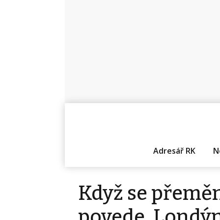
Adresář RK
N
Když se přeměn
povede. Londýn