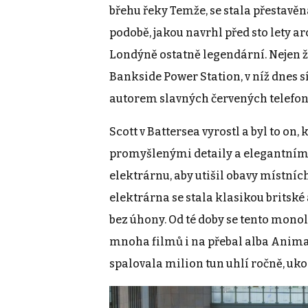
břehu řeky Temže, se stala přestavěn
podobě, jakou navrhl před sto lety arc
Londýně ostatně legendární. Nejen že
Bankside Power Station, v níž dnes sí
autorem slavných červených telefo
Scott v Battersea vyrostl a byl to on,
promyšlenými detaily a elegantním 
elektrárnu, aby utišil obavy místníc
elektrárna se stala klasikou britské
bez úhony. Od té doby se tento mono
mnoha filmů i na přebal alba Animal
spalovala milion tun uhlí ročně, ukon