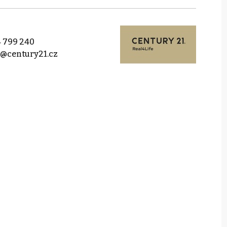
 799 240
e@century21.cz