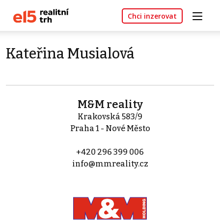
Chci inzerovat
Kateřina Musialová
M&M reality
Krakovská 583/9
Praha 1 - Nové Město
+420 296 399 006
info@mmreality.cz