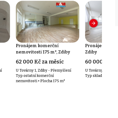
Pronájem komerční
Pronájem sklad
nemovitosti 175 m², Zdiby
Zdiby
62 000 Kč za měsíc
60 000 Kč za
ní
U Továrny 1, Zdiby - Přemyšlení
U Továrny 1, Zdiby
Typ ostatní komerční
Typ sklady • Ploch
nemovitosti • Plocha 175 m²