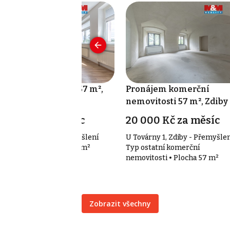
onájem kanceláře 57 m²,
Pronájem komerční
iby
nemovitosti 57 m², Zdiby
0 000 Kč za měsíc
20 000 Kč za měsíc
Továrny 1, Zdiby - Přemyšlení
U Továrny 1, Zdiby - Přemyšle
p kanceláře • Plocha 57 m²
Typ ostatní komerční
nemovitosti • Plocha 57 m²
Zobrazit všechny