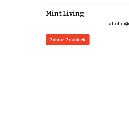
Mint Living
aholub@
Zobraz 7 nabídek