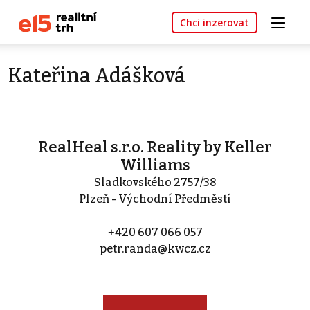
Chci inzerovat
Kateřina Adášková
RealHeal s.r.o. Reality by Keller
Williams
Sladkovského 2757/38
Plzeň - Východní Předměstí
+420 607 066 057
petr.randa@kwcz.cz