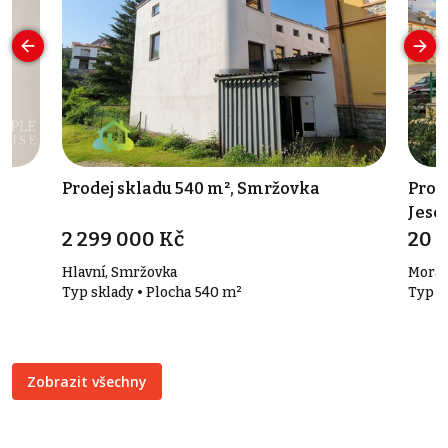
Prodej skladu 540 m², Smržovka
Prod
Jese
2 299 000 Kč
20 
Hlavní, Smržovka
Morav
Typ sklady • Plocha 540 m²
Typ o
Zobrazit všechny