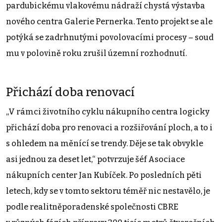
pardubickému vlakovému nádraží chystá výstavba
nového centra Galerie Pernerka. Tento projekt se ale
potýká se zadrhnutými povolovacími procesy – soud
mu v polovině roku zrušil územní rozhodnutí.
Přichází doba renovací
„V rámci životního cyklu nákupního centra logicky
přichází doba pro renovaci a rozšiřování ploch, a to i
s ohledem na měnící se trendy. Děje se tak obvykle
asi jednou za deset let,“ potvrzuje šéf Asociace
nákupních center Jan Kubíček. Po posledních pěti
letech, kdy se v tomto sektoru téměř nic nestavělo, je
podle realitněporadenské společnosti CBRE