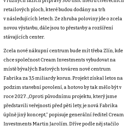
v různých fázích přípravy 300 tisíc metrů čtverečních
retailových ploch, které budou dodány na trh
v následujících letech. Ze zhruba poloviny jde o zcela
novou výstavbu, dále jsou to přestavby a rozšíření
stávajících center.
Zcela nové nákupní centrum bude mít třeba Zlín, kde
chce společnost Cream Investments vybudovat na
místě bývalých Baťových továren nové centrum
Fabrika za 3,5 miliardy korun. Projekt získal letos na
podzim stavební povolení, a hotovo by tak mělo být v
roce 2027. „Oproti původnímu projektu, který jsme
představili veřejnosti před pěti lety, je nová Fabrika
úplně jiný koncept,“ popisuje generální ředitel Cream
Investments Martin Jarolím. Dříve podle něj stačilo