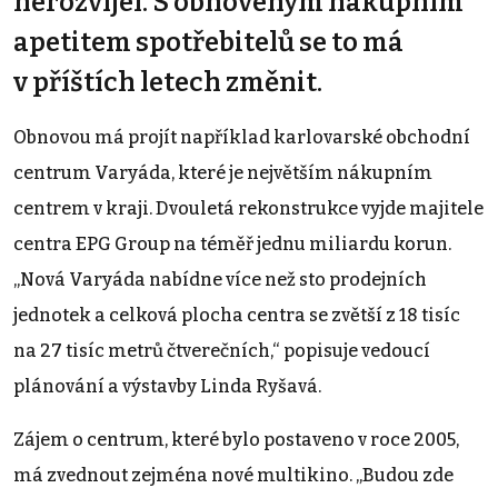
nerozvíjel. S obnoveným nákupním
apetitem spotřebitelů se to má
v příštích letech změnit.
Obnovou má projít například karlovarské obchodní
centrum Varyáda, které je největším nákupním
centrem v kraji. Dvouletá rekonstrukce vyjde majitele
centra EPG Group na téměř jednu miliardu korun.
„Nová Varyáda nabídne více než sto prodejních
jednotek a celková plocha centra se zvětší z 18 tisíc
na 27 tisíc metrů čtverečních,“ popisuje vedoucí
plánování a výstavby Linda Ryšavá.
Zájem o centrum, které bylo postaveno v roce 2005,
má zvednout zejména nové multikino. „Budou zde