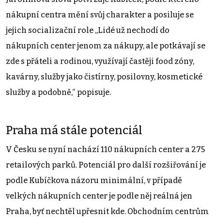
nákupní centra mění svůj charakter a posiluje se
jejich socializační role „Lidé už nechodí do
nákupních center jenom za nákupy, ale potkávají se
zde s přáteli a rodinou, využívají častěji food zóny,
kavárny, služby jako čistírny, posilovny, kosmetické
služby a podobně,“ popisuje.
Praha má stále potenciál
V Česku se nyní nachází 110 nákupních center a 275
retailových parků. Potenciál pro další rozšiřování je
podle Kubíčkova názoru minimální, v případě
velkých nákupních center je podle něj reálná jen
Praha, byť nechtěl upřesnit kde. Obchodním centrům