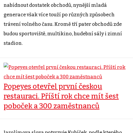
nabídnout dostatek obchodů, nynější mladá
generace však více touží po různých způsobech
trávení volného času. Kromě tří pater obchodů zde
budou sportoviště, multikino, hudební sály i zimní
stadion.
Popeyes otevřel první českou
restauraci. Příští rok chce mít šest
poboček a 300 zaměstnanců
Jarolímova slova potvrzuje Kubíček, podle kterého