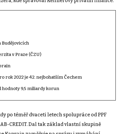
žera, kde spravoval Kellnerovy privátní finance.
h Budějovicích
rzita v Praze (ČZU)
prain
ro rok 2022 je 42. nejbohatším Čechem
l hodnoty 9,5 miliardy korun
kdy po téměř dvaceti letech spolupráce od PPF
AB-CREDIT. Dal tak základ vlastní skupině
 se Kaprain zaměřuje na správu i vymáhání