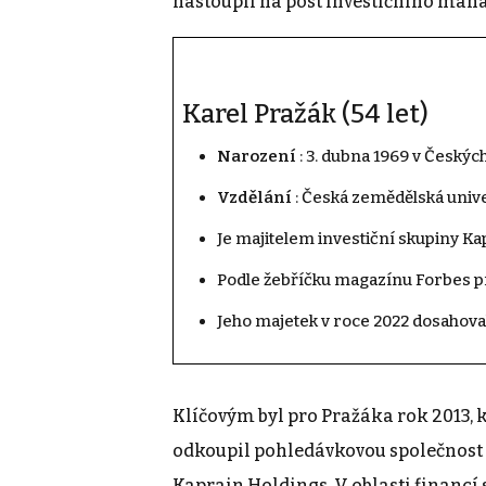
nastoupil na post investičního mana
Karel Pražák (54 let)
Narození
: 3. dubna 1969 v Českýc
Vzdělání
: Česká zemědělská unive
Je majitelem investiční skupiny Ka
Podle žebříčku magazínu Forbes p
Jeho majetek v roce 2022 dosahova
Klíčovým byl pro Pražáka rok 2013, 
odkoupil pohledávkovou společnost 
Kaprain Holdings. V oblasti financí