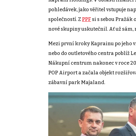
pohledávek, jako věřitel vstupuje 
společností. Z
PPF
si s sebou Pražák o
nové skupiny uskutečnil. Ať už sám, 
Mezi první kroky Kaprainu po jeho v
nebo do outletového centra poblíž Le
Nákupní centrum nakonec v roce 201
POP Airport a začala objekt rozšiřo
zábavní park Majaland.