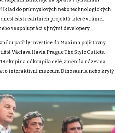
například do průmyslových nebo technologických
dnesl část realitních projektů, které v rámci
nebo ve spolupráci s jinými developery.
zniku patřily investice do Maxima pojišťovny
tiště Václava Havla Prague The Style Outlets.
8 skupina odkoupila celé, změnila název na
vat o interaktivní muzeum Dinosauria nebo krytý