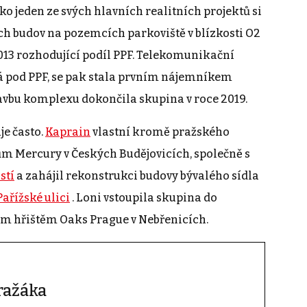
o jeden ze svých hlavních realitních projektů si
ch budov na pozemcích parkoviště v blízkosti O2
013 rozhodující podíl PPF. Telekomunikační
dá pod PPF, se pak stala prvním nájemníkem
avbu komplexu dokončila skupina v roce 2019.
je často.
Kaprain
vlastní kromě pražského
ům Mercury v Českých Budějovicích, společně s
stí
a zahájil rekonstrukci budovy bývalého sídla
Pařížské ulici
. Loni vstoupila skupina do
ým hřištěm Oaks Prague v Nebřenicích.
ražáka