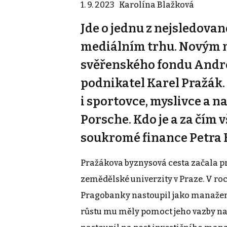
1. 9. 2023
Karolína Blažková
Jde o jednu z nejsledova
mediálním trhu. Novým m
svěřenského fondu Andrej
podnikatel Karel Pražák.
i sportovce, myslivce a 
Porsche. Kdo je a za čím 
soukromé finance Petra 
Pražákova byznysová cesta začala p
zemědělské univerzity v Praze. V ro
Pragobanky nastoupil jako manažer
růstu mu měly pomoct jeho vazby n