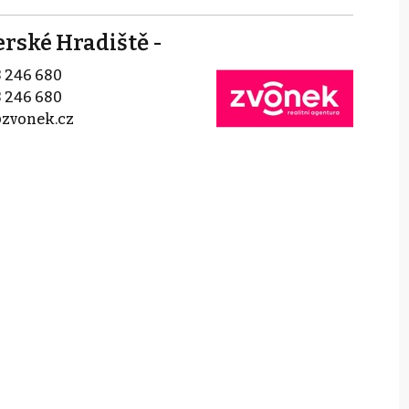
ké Hradiště -
 246 680
 246 680
zvonek.cz