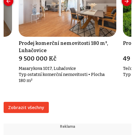
Prodej komerční nemovitosti 180 m²,
Prod
Luhačovice
9 500 000 Kč
49 
Masarykova 1017, Luhačovice
Tečov
Typ ostatní komerční nemovitosti • Plocha
Typ s
180 m²
Zobrazit všechny