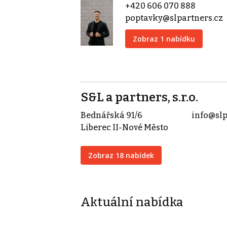
+420 606 070 888
poptavky@slpartners.cz
Zobraz 1 nabídku
S&L a partners, s.r.o.
Bednářská 91/6
info@slp
Liberec II-Nové Město
Zobraz 18 nabídek
Aktuální nabídka