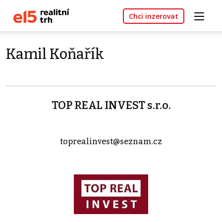
Chci inzerovat
Kamil Koňařík
TOP REAL INVEST s.r.o.
toprealinvest@seznam.cz