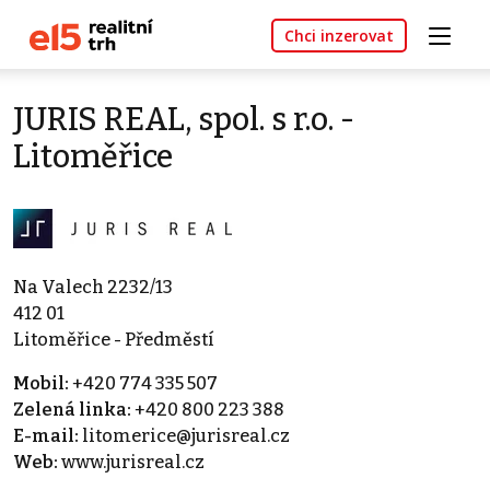
Chci inzerovat
JURIS REAL, spol. s r.o. -
Litoměřice
Na Valech 2232/13
412 01
Litoměřice - Předměstí
Mobil:
+420 774 335 507
Zelená linka:
+420 800 223 388
E-mail:
litomerice@jurisreal.cz
Web:
www.jurisreal.cz