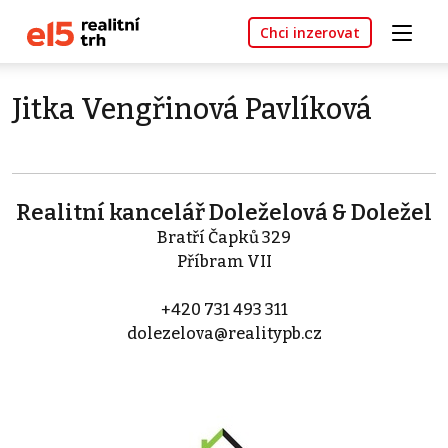
Chci inzerovat
Jitka Vengřinová Pavlíková
Realitní kancelář Doleželová & Doležel
Bratří Čapků 329
Příbram VII
+420 731 493 311
dolezelova@realitypb.cz