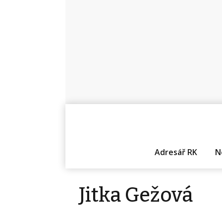
Adresář RK
N
Jitka Gežová