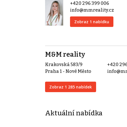
+420 296 399 006
info@mmreality.cz
Zobraz 1 nabídku
M&M reality
Krakovská 583/9
+420 296
Praha 1 - Nové Město
info@mm
Zobraz 1 285 nabídek
Aktuální nabídka